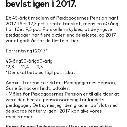
bevist igen i 2017.
Et 45-årigt medlem af Pædagogernes Pension har i
2017 fået 12,3 pct. i rente før skat, mens en 60 årig
har fået 9,5 pct. Forskellen skyldes, at de yngste
pædagoger har flere aktier, end de ældste, og 2017
var et godt år for de fleste aktier.
Forrentning i 2017*
45-årig
50-årig
60-årig
12,3
11,4
9,5
*Der skal betales 15,3 pct. i skat
Administrerende direktør i Pædagogernes Pension,
Sune Schackenfeldt, udtaler:
- Målet for Pædagogernes Pension er til alle tider at
være den bedste pensionsordning for landets
pædagoger. Det synes jeg i den grad er opfyldt med
de skarpe renter vi igen i 2017 kan give vores
medlemmer.
Samtidig har Pædagogernes Pension, som aktive