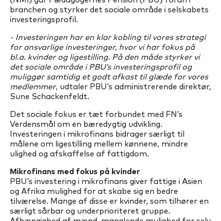
branchen og styrker det sociale område i selskabets
investeringsprofil.
- Investeringen har en klar kobling til vores strategi
for ansvarlige investeringer, hvor vi har fokus på
bl.a. kvinder og ligestilling. På den måde styrker vi
det sociale område i PBU’s investeringsprofil og
muliggør samtidig et godt afkast til glæde for vores
medlemmer
, udtaler PBU’s administrerende direktør,
Sune Schackenfeldt.
Det sociale fokus er tæt forbundet med FN’s
Verdensmål om en bæredygtig udvikling.
Investeringen i mikrofinans bidrager særligt til
målene om ligestilling mellem kønnene, mindre
ulighed og afskaffelse af fattigdom.
Mikrofinans med fokus på kvinder
PBU’s investering i mikrofinans giver fattige i Asien
og Afrika mulighed for at skabe sig en bedre
tilværelse. Mange af disse er kvinder, som tilhører en
særligt sårbar og underprioriteret gruppe.
Afhængighed af mænd, manglende mulighed for selv