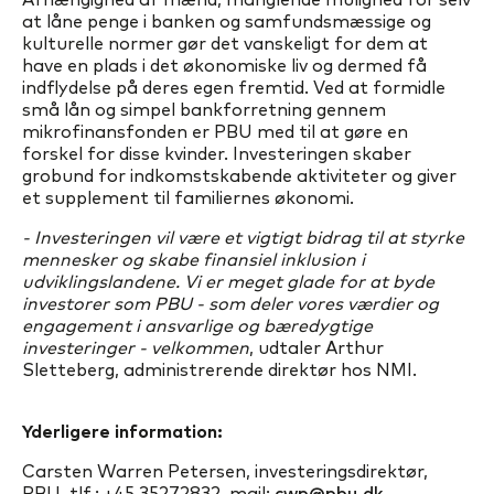
at låne penge i banken og samfundsmæssige og
kulturelle normer gør det vanskeligt for dem at
have en plads i det økonomiske liv og dermed få
indflydelse på deres egen fremtid. Ved at formidle
små lån og simpel bankforretning gennem
mikrofinansfonden er PBU med til at gøre en
forskel for disse kvinder. Investeringen skaber
grobund for indkomstskabende aktiviteter og giver
et supplement til familiernes økonomi.
- Investeringen vil være et vigtigt bidrag til at styrke
mennesker og skabe finansiel inklusion i
udviklingslandene. Vi er meget glade for at byde
investorer som PBU - som deler vores værdier og
engagement i ansvarlige og bæredygtige
investeringer - velkommen
, udtaler Arthur
Sletteberg, administrerende direktør hos NMI.
Yderligere information:
Carsten Warren Petersen, investeringsdirektør,
PBU, tlf.: +45 35272832, mail:
cwp@pbu.dk