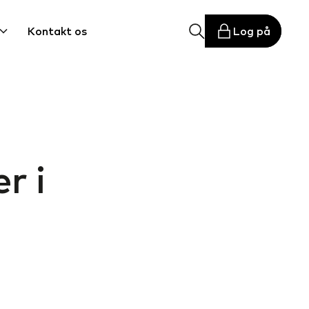
Kontakt os
Log på
r i