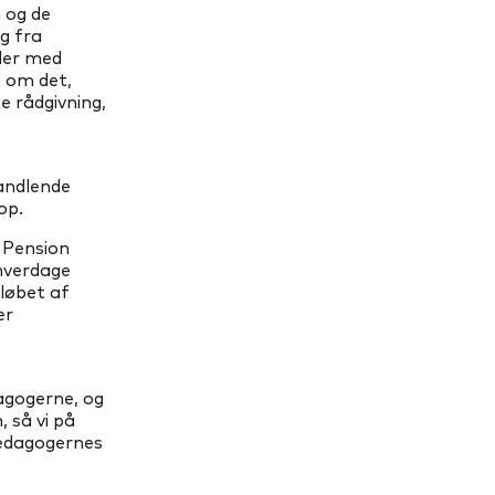
 og de
g fra
aler med
t om det,
e rådgivning,
andlende
op.
 Pension
 hverdage
løbet af
ær
dagogerne, og
 så vi på
Pædagogernes