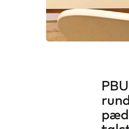
PBU’
rund
pæd
tals