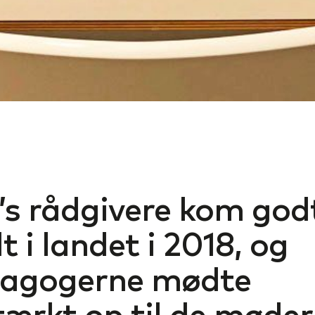
s rådgivere kom god
t i landet i 2018, og
agogerne mødte
tærkt op til de møder,