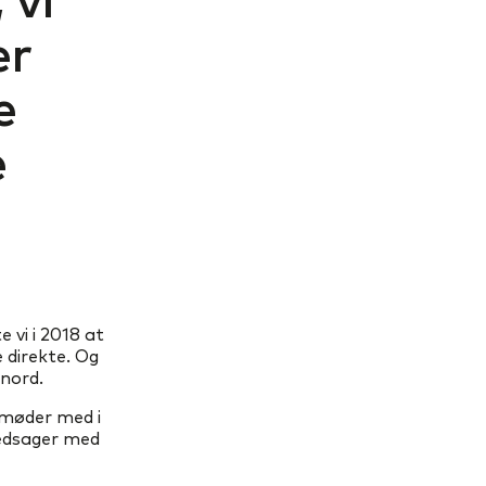
er
e
e
 vi i 2018 at
direkte. Og
 nord.
smøder med i
ledsager med