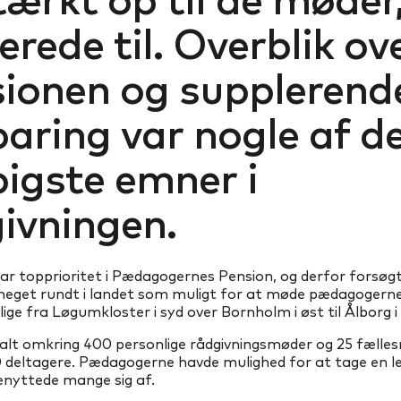
terede til. Overblik ov
ionen og supplerend
aring var nogle af d
igste emner i
ivningen.
ar topprioritet i Pædagogernes Pension, og derfor forsøgte
get rundt i landet som muligt for at møde pædagogerne 
 lige fra Løgumkloster i syd over Bornholm i øst til Ålborg i
 i alt omkring 400 personlige rådgivningsmøder og 25 fælle
00 deltagere. Pædagogerne havde mulighed for at tage en 
benyttede mange sig af.