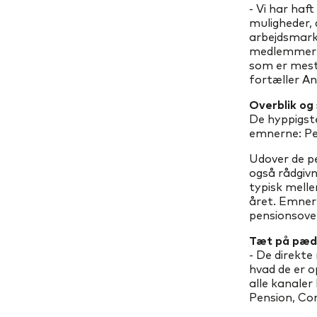
- Vi har haf
muligheder, 
arbejdsmarke
medlemmerne,
som er mest 
fortæller A
Overblik og
De hyppigst
emnerne: Pen
Udover de p
også rådgivn
typisk melle
året. Emnern
pensionsover
Tæt på pæd
- De direkte
hvad de er o
alle kanale
Pension, Co