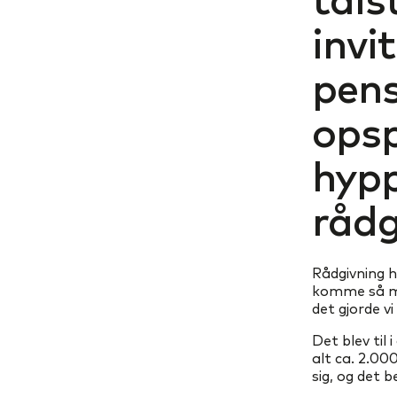
invi
pens
opsp
hypp
rådg
Rådgivning h
komme så me
det gjorde vi
Det blev til
alt ca. 2.0
sig, og det 