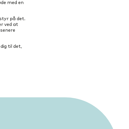
øde med en
styr på det.
er ved at
t senere
ig til det,