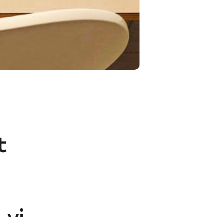
t
 vi