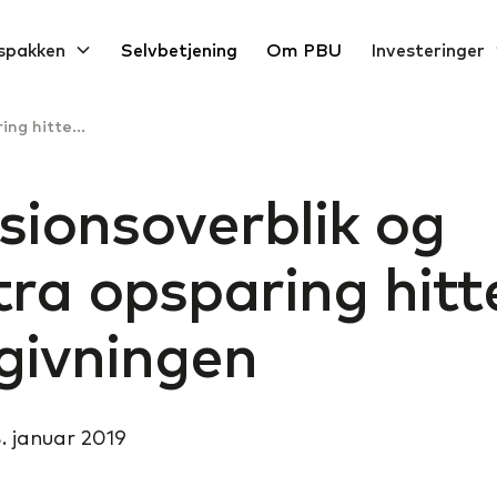
spakken
Selvbetjening
Om PBU
Investeringer
Pensionsoverblik og ekstra opsparing hitter i rådgivningen
sionsoverblik og
tra opsparing hitte
givningen
. januar 2019