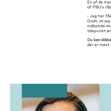
Et af de me
af PBU’s råd
- Jeg har få
Godt, at jeg
indbetale eks
tidspunkt øn
Du kan klikk
der er mest 