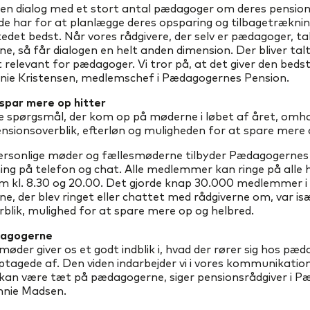
t en dialog med et stort antal pædagoger om deres pension
de har for at planlægge deres opsparing og tilbagetræknin
det bedst. Når vores rådgivere, der selv er pædagoger, t
 så får dialogen en helt anden dimension. Der bliver tal
relevant for pædagoger. Vi tror på, at det giver den bedst
nnie Kristensen, medlemschef i Pædagogernes Pension.
 spar mere op hitter
e spørgsmål, der kom op på møderne i løbet af året, omh
sionsoverblik, efterløn og muligheden for at spare mere 
ersonlige møder og fællesmøderne tilbyder Pædagogernes
ing på telefon og chat. Alle medlemmer kan ringe på alle
m kl. 8.30 og 20.00. Det gjorde knap 30.000 medlemmer i 
e, der blev ringet eller chattet med rådgiverne om, var is
blik, mulighed for at spare mere op og helbred.
agogerne
 møder giver os et godt indblik i, hvad der rører sig hos pæ
ptagede af. Den viden indarbejder vi i vores kommunikation,
r kan være tæt på pædagogerne, siger pensionsrådgiver i 
nnie Madsen.