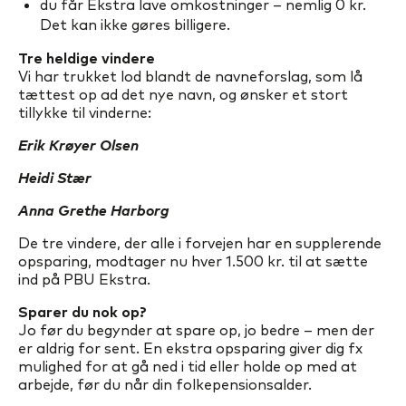
du får Ekstra lave omkostninger – nemlig 0 kr.
Det kan ikke gøres billigere.
Tre heldige vindere
Vi har trukket lod blandt de navneforslag, som lå
tættest op ad det nye navn, og ønsker et stort
tillykke til vinderne:
Erik Krøyer Olsen
Heidi Stær
Anna Grethe Harborg
De tre vindere, der alle i forvejen har en supplerende
opsparing, modtager nu hver 1.500 kr. til at sætte
ind på PBU Ekstra.
Sparer du nok op?
Jo før du begynder at spare op, jo bedre – men der
er aldrig for sent. En ekstra opsparing giver dig fx
mulighed for at gå ned i tid eller holde op med at
arbejde, før du når din folkepensionsalder.