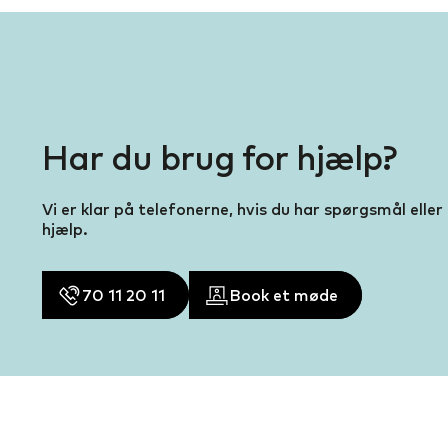
mkostninger – herunder også de
 afkastet, typisk indirekte
Har du brug for hjælp?
le årets indbetaling er
Vi er klar på telefonerne, hvis du har spørgsmål eller
sis er tale om månedlige
hjælp.
ækker vi et årligt gebyr på
f depotet til
70 11 20 11
Book et møde
at, at renten er 6,009 % før
 afkastskat, og at