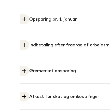
Opsparing pr. 1. januar
Din opsparing ved årets start baseret på
Indbetaling efter fradrag af arbejds
Din forventede indbetaling i år. Vi har 
beløbet er indbetalt pr. 1. januar, og hvi
kommer fra din arbejdsgiver, har vi frat
Øremærket opsparing
arbejdsmarkedsbidrag (AMB) til staten.
Vi overfører, hvad der svarer til 3 % af
opsparing. De overføres til en særlig kon
når du begynder at få din pension udbe
Afkast før skat og omkostninger
tiltænkt til pension, men der er knyttet
forrentning og dækning af eventuelle ta