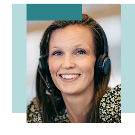
Administrationsomkostninger
Investeringsomkostninger
Øvrige omkostninger
Der indgår både direkte og indirekte o
indirekte omkostninger, som trækkes fra
investeringsomkostninger.
Beregningen tager udgangspunkt i, at he
kommet 1. januar, uanset om der i prak
indbetalinger.
Til administrationsomkostningerne fratr
588 kr. Desuden fratrækker vi 0,423 % a
investeringsomkostninger. Vi har foruds
fradrag af investeringsomkostninger og
risikoforrentningen er 0,00 %.