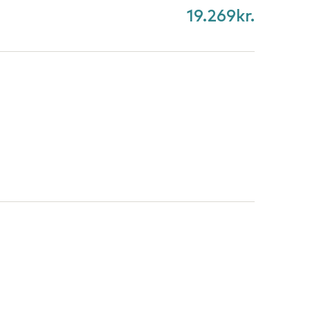
19.269
kr.