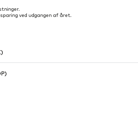
ostninger.
psparing ved udgangen af året.
K)
OP)