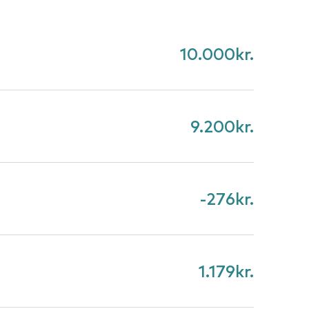
10.000
kr.
9.200
kr.
-276
kr.
1.179
kr.