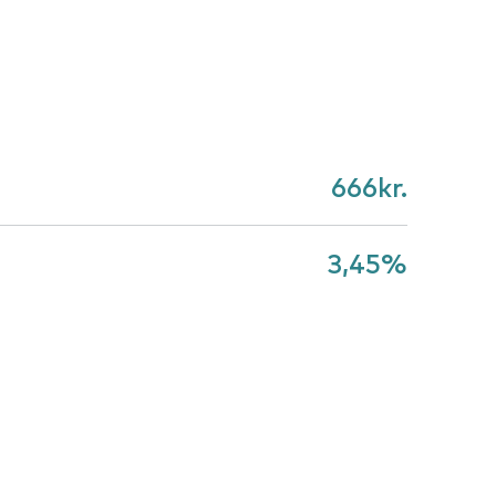
666
kr.
3,45
%