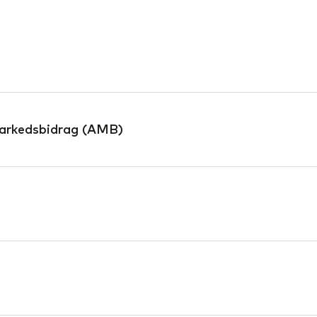
 de tal, du har indtastet.
markeds­bidrag (AMB)
lavet beregningen, som om hele
s du har valgt, at indbetalingen
rukket 8 % af indbetalingen til
 indbetalingerne til Øremærket
to og udbetales samlet til dig,
talt. Øremærket opsparing er
 særlige betingelser om
b, så værdien af den enkeltes