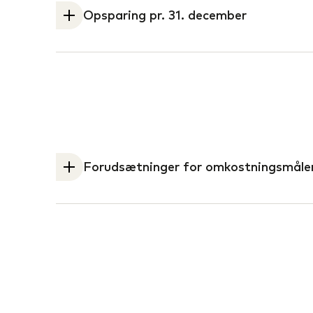
Opsparing pr. 31. december
Din opsparing ved årets udgang baseret 
Forudsætninger for omkostningsmåle
Omkostningsmåleren viser, hvad det kos
pensionsopsparing hos os. Beregningen 
omkostninger, men angiver ikke de nøjag
erstatte oplysningerne om individuelle
ÅOK/ÅOP
I beregningen af ÅOK indgår: