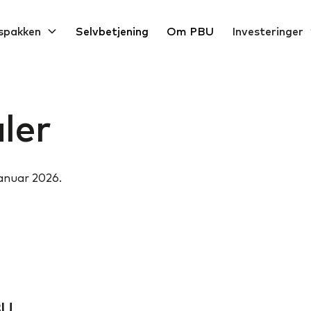
spakken
Selvbetjening
Om PBU
Investeringer
ler
anuar 2026.
BU