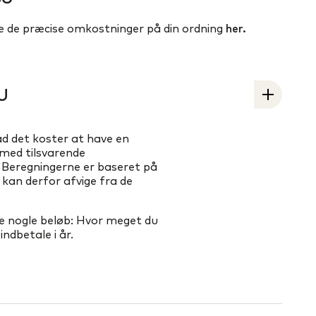
se de præcise omkostninger på din ordning
her.
BU
ad det koster at have en
med tilsvarende
 Beregningerne er baseret på
kan derfor afvige fra de
e nogle beløb: Hvor meget du
ndbetale i år.