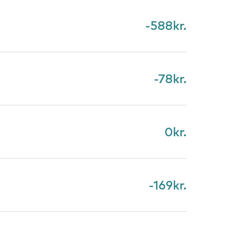
-588
kr.
-78
kr.
0
kr.
-169
kr.