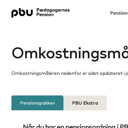
Pension
Omkostnings­må
Omkostningsmåleren nedenfor er sidst opdateret i j
Pensions­pakken
PBU Ekstra
Når du har en pensionsordning i P