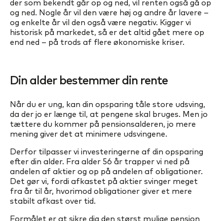
der som bekendt går op og ned, vil renten også gå op
og ned. Nogle år vil den være høj og andre år lavere –
og enkelte år vil den også være negativ. Kigger vi
historisk på markedet, så er det altid gået mere op
end ned – på trods af flere økonomiske kriser.
Din alder bestemmer din rente
Når du er ung, kan din opsparing tåle store udsving,
da der jo er længe til, at pengene skal bruges. Men jo
tættere du kommer på pensionsalderen, jo mere
mening giver det at minimere udsvingene.
Derfor tilpasser vi investeringerne af din opsparing
efter din alder. Fra alder 56 år trapper vi ned på
andelen af aktier og op på andelen af obligationer.
Det gør vi, fordi afkastet på aktier svinger meget
fra år til år, hvorimod obligationer giver et mere
stabilt afkast over tid.
Formålet er at sikre dig den størst mulige pension