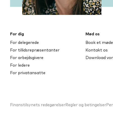
For dig
Mød os
For delegerede
Book et møde
For tillidsrepræsentanter
Kontakt os
For arbejdsgivere
Download vor
For ledere
For privatansatte
Finanstilsynets redegørelser
Regler og betingelser
Per