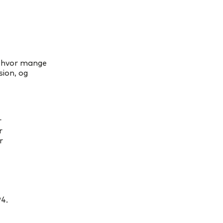
, hvor mange
sion, og
r
r
r
94.