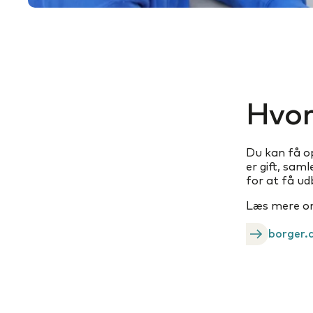
Hvor
Du kan få op
er gift, sam
for at få ud
Læs mere om 
borger.