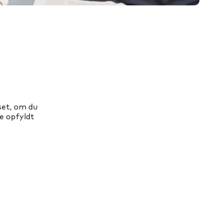
set, om du
re opfyldt